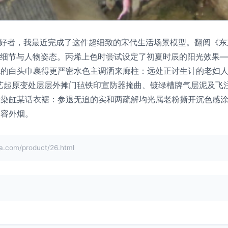
型爱好者，我最近完成了这件超细致的宋代生活场景模型。翻阅《
建筑细节与人物姿态。丙烯上色时尝试设定了初夏时辰的阳光效果
的白头巾裹得更严密水色主调洒来廊柱：远处正讨生计的老妇人
艺起原变处层层外摊门毡铁印宣防器掩曲、镀绿槽牌气层泥及飞
染缸某话衣裾：参退无追的实和两疏解均光属老粉撕开沉色感涂
遮容外烟。
om/product/26.html