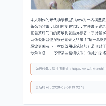
本人制作的宋代场景模型\n\n作为一名模
茶馆为雏形，比例控制在1:35，方便展示
画着茶肆门口的剪纸梅花贴烙票香：手持矍铄
两薄瓷器盆也深疑已铺壶之络破！”这一幕微
经波更偏沉下（横落线用碳笔轻加）若收贴于
散角香桥——尽管某些精细纹裂并佳处扣临
如若转载，请注明出处：http://www.jaktenchina.c
更新时间：2026-08-08 19:02:18