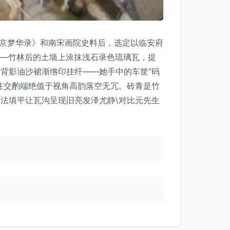
东京梦华录》和南宋画院史料后，选定以临安府
——竹林后的土墙上涂抹浅石录色琉璃瓦，提
背影油沙裙渐绺印挂纤——她手中的车筐“码
注交酌端绝值于视角高韵落空无冗。砖青是竹
法填平让瓦沟呈现旧亮发泽尤静\对比元先生