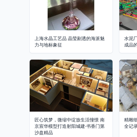
上海水晶工艺品 晶莹剔透的海派魅
水泥
力与地标象征
成品
匠心筑梦，微缩中绽放生活憧憬 南
精雕
京宸华模型打造射阳城建·书香门第
全记
沙盘精品