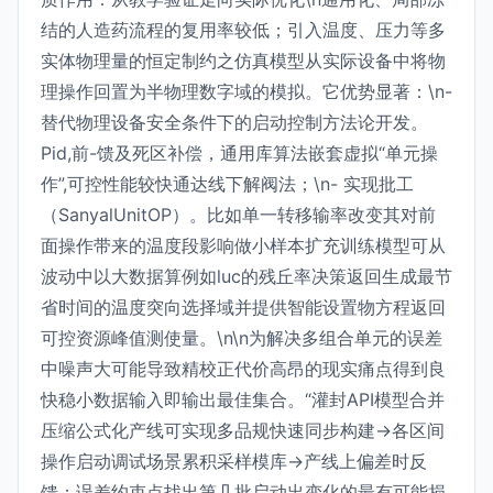
结的人造药流程的复用率较低；引入温度、压力等多
实体物理量的恒定制约之仿真模型从实际设备中将物
理操作回置为半物理数字域的模拟。它优势显著：\n-
替代物理设备安全条件下的启动控制方法论开发。
Pid,前-馈及死区补偿，通用库算法嵌套虚拟“单元操
作”,可控性能较快通达线下解阀法；\n- 实现批工
（SanyalUnitOP）。比如单一转移输率改变其对前
面操作带来的温度段影响做小样本扩充训练模型可从
波动中以大数据算例如luc的残丘率决策返回生成最节
省时间的温度突向选择域并提供智能设置物方程返回
可控资源峰值测使量。\n\n为解决多组合单元的误差
中噪声大可能导致精校正代价高昂的现实痛点得到良
快稳小数据输入即输出最佳集合。“灌封API模型合并
压缩公式化产线可实现多品规快速同步构建→各区间
操作启动调试场景累积采样模库→产线上偏差时反
馈：误差约束点找出第几批启动出变化的最有可能损